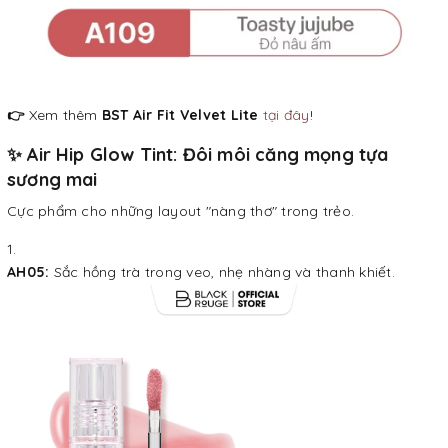
👉
Xem thêm
BST Air Fit Velvet Lite
tại đây
!
✨ Air Hip Glow Tint: Đôi môi căng mọng tựa
sương mai
Cực phẩm cho những layout "nàng thơ" trong trẻo.
AH05:
Sắc hồng trà trong veo, nhẹ nhàng và thanh khiết.