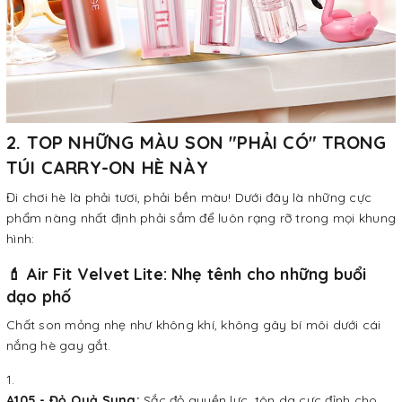
2. TOP NHỮNG MÀU SON "PHẢI CÓ" TRONG
TÚI CARRY-ON HÈ NÀY
Đi chơi hè là phải tươi, phải bền màu! Dưới đây là những cực
phẩm nàng nhất định phải sắm để luôn rạng rỡ trong mọi khung
hình:
💄 Air Fit Velvet Lite: Nhẹ tênh cho những buổi
dạo phố
Chất son mỏng nhẹ như không khí, không gây bí môi dưới cái
nắng hè gay gắt.
A105 - Đỏ Quả Sung:
Sắc đỏ quyền lực, tôn da cực đỉnh cho