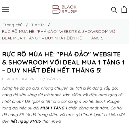
Trang chủ
Tin tức
RỰC RỠ MÙA HÈ: "PHÁ ĐẢO" WEBSITE & SHOWROOM VỚI
DEAL MUA 1 TẶNG 1 – DUY NHẤT ĐẾN HẾT THÁNG 5!
RỰC RỠ MÙA HÈ: "PHÁ ĐẢO" WEBSITE
& SHOWROOM VỚI DEAL MUA 1 TẶNG 1
– DUY NHẤT ĐẾN HẾT THÁNG 5!
BLACKROUGE VN
12/05/2026
Nắng hè đã gõ cửa, những chuyến du lịch biển đang vẫy gọi,
nàng đã sẵn sàng để trở thành tâm điểm với diện mạo rạng rỡ
nhất chưa? Để "giải nhiệt" cho cái nóng mùa hè, Black Rouge
tung đại tiệc ưu đãi
MUA 1 TẶNG 1
chấn động nhất năm. Cơ hội
để nàng F5 túi đồ trang điểm với mức giá "mát lạnh" chỉ kéo dài
đến
hết ngày 31/05
thôi nhen!