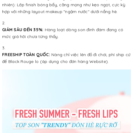
nhiên): Lớp finish bóng bẩy, căng mọng như kẹo ngọt, cực kỳ
hợp với những layout makeup "ngậm nước" dưới nắng hè.
GIẢM SÂU ĐẾN 35%:
Hàng loạt dòng son đình đám đang có
mức giá hời chưa từng thấy.
FREESHIP TOÀN QUỐC:
Nàng chỉ việc lên đồ đi chơi, phí ship cứ
để Black Rouge lo (áp dụng cho đơn hàng Website).