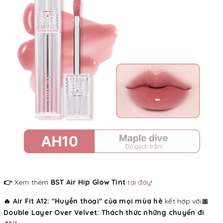
👉
Xem thêm
BST Air Hip Glow Tint
tại đây
!
🔥 Air Fit A12: "Huyền thoại" của mọi mùa hè
kết hợp với
🎀
Double Layer Over Velvet: Thách thức những chuyến đi