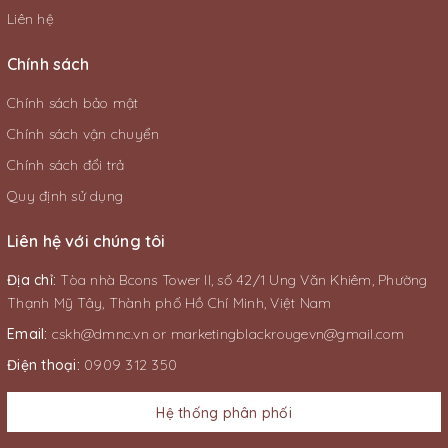
Liên hệ
Chính sách
Chính sách bảo mật
Chính sách vận chuyển
Chính sách đổi trả
Quy định sử dụng
Liên hệ với chúng tôi
Địa chỉ:
Tòa nhà Bcons Tower II, số 42/1 Ung Văn Khiêm, Phường
Thạnh Mỹ Tây, Thành phố Hồ Chí Minh, Việt Nam
Email:
cskh@dmnc.vn
or
marketingblackrougevn@gmail.com
Điện thoại:
0909 312 350
Hệ thống phân phối