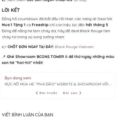
LỜI KẾT
Đồng hồ countdown đã bắt đầu rồi nhen các nàng ơi! Deal hời
Mua 1 Tặng 1
và
Freeship
chỉ còn hiệu lực đến
hết tháng 5
.
Đừng để nắng hè làm cháy da, hãy để deal Black Rouge làm
cháy túi trong sự sung sướng nhen!
👉
CHỐT ĐƠN NGAY TẠI ĐÂY:
Black Rouge Vietnam
📍
Ghé Showroom BCONS TOWER II để thử ngay những màu
son hè "hot-hit" nhất!
Bạn đang xem:
RỰC RỠ MÙA HÈ: "PHÁ ĐẢO" WEBSITE & SHOWROOM VỚI DEAL MUA 1 TẶNG 1 – DUY NHẤT ĐẾN HẾT THÁNG 5!
Bài trước
Bài sau
VIẾT BÌNH LUẬN CỦA BẠN