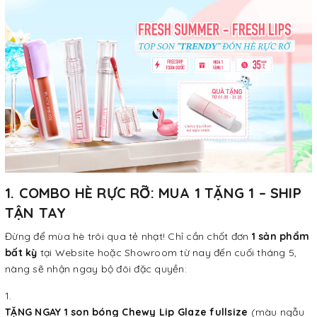
1. COMBO HÈ RỰC RỠ: MUA 1 TẶNG 1 – SHIP
TẬN TAY
Đừng để mùa hè trôi qua tẻ nhạt! Chỉ cần chốt đơn
1 sản phẩm
bất kỳ
tại Website hoặc Showroom từ nay đến cuối tháng 5,
nàng sẽ nhận ngay bộ đôi đặc quyền:
TẶNG NGAY 1 son bóng Chewy Lip Glaze fullsize
(màu ngẫu