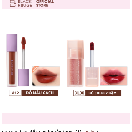
👉
Xem thêm
Sắc son huyền thoại A12
tại đây
!