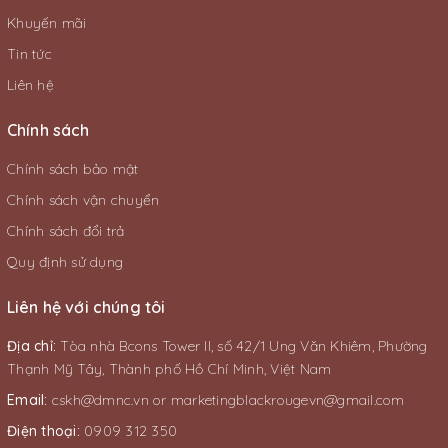
Khuyến mãi
Tin tức
Liên hệ
Chính sách
Chính sách bảo mật
Chính sách vận chuyển
Chính sách đổi trả
Quy định sử dụng
Liên hệ với chúng tôi
Địa chỉ:
Tòa nhà Bcons Tower II, số 42/1 Ung Văn Khiêm, Phường
Thạnh Mỹ Tây, Thành phố Hồ Chí Minh, Việt Nam
Email:
cskh@dmnc.vn
or
marketingblackrougevn@gmail.com
Điện thoại:
0909 312 350