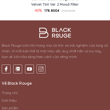
Velvet Tint Ver 2 Mood Filter
40%
178.800₫
298.000₫
Black Rouge luôn tôn trọng mọi cá tính và trải nghiệm của từng cá
nhân. Vì mỗi bản thể là một màu sắc duy nhất trên vũ trụ này,
bạn sẽ luôn tỏa sáng theo cách của riêng mình.
Về Black Rouge
Trang chủ
Giới thiệu
Sản phẩm