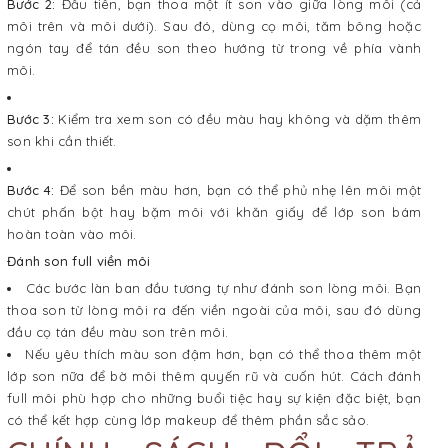
Bước 2:
Đầu tiên, bạn thoa một ít son vào giữa lòng môi (cả
môi trên và môi dưới). Sau đó, dùng cọ môi, tăm bông hoặc
ngón tay để tán đều son theo hướng từ trong về phía vành
môi.
Bước 3:
Kiểm tra xem son có đều màu hay không và dặm thêm
son khi cần thiết.
Bước 4:
Để son bền màu hơn, bạn có thể phủ nhẹ lên môi một
chút phấn bột hay bặm môi với khăn giấy để lớp son bám
hoàn toàn vào môi.
Đánh son full viền môi
Các bước làn ban đầu tương tự như đánh son lòng môi. Bạn
thoa son từ lòng môi ra đến viền ngoài của môi, sau đó dùng
đầu cọ tán đều màu son trên môi.
Nếu yêu thích màu son đậm hơn, bạn có thể thoa thêm một
lớp son nữa để bờ môi thêm quyến rũ và cuốn hút. Cách đánh
full môi phù hợp cho những buổi tiệc hay sự kiện đặc biệt, bạn
có thể kết hợp cùng lớp makeup để thêm phần sắc sảo.