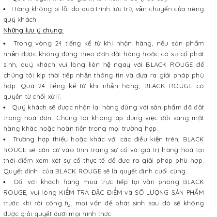
Hàng không bị lỗi do quá trình lưu trữ, vận chuyển của riêng
quý khách.
Những lưu ý chung:
Trong vòng 24 tiếng kể từ khi nhận hàng, nếu sản phẩm
nhận được không đúng theo đơn đặt hàng hoặc có sự cố phát
sinh, quý khách vui lòng liên hệ ngay với BLACK ROUGE để
chúng tôi kịp thời tiếp nhận thông tin và đưa ra giải pháp phù
hợp. Quá 24 tiếng kể từ khi nhận hàng, BLACK ROUGE có
quyền từ chối xử lí.
Quý khách sẽ được nhận lại hàng đúng với sản phẩm đã đặt
trong hoá đơn. Chúng tôi không áp dụng việc đổi sang mặt
hàng khác hoặc hoàn tiền trong mọi trường hợp.
Trường hợp thiếu hoặc khác với các điều kiện trên, BLACK
ROUGE sẽ căn cứ vào tình trạng sự cố và giá trị hàng hoá tại
thời điểm xem xét sự cố thực tế để đưa ra giải pháp phù hợp.
Quyết định của BLACK ROUGE sẽ là quyết định cuối cùng.
Đối với khách hàng mua trực tiếp tại văn phòng BLACK
ROUGE, vui lòng KIỂM TRA ĐẶC ĐIỂM và SỐ LƯỢNG SẢN PHẨM
trước khi rời công ty, mọi vấn đề phát sinh sau đó sẽ không
được giải quyết dưới mọi hình thức.