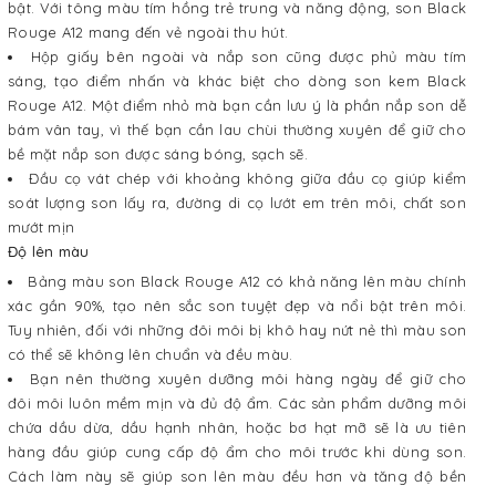
bật. Với tông màu tím hồng trẻ trung và năng động, son Black
Rouge A12 mang đến vẻ ngoài thu hút.
Hộp giấy bên ngoài và nắp son cũng được phủ màu tím
sáng, tạo điểm nhấn và khác biệt cho dòng son kem Black
Rouge A12. Một điểm nhỏ mà bạn cần lưu ý là phần nắp son dễ
bám vân tay, vì thế bạn cần lau chùi thường xuyên để giữ cho
bề mặt nắp son được sáng bóng, sạch sẽ.
Đầu cọ vát chép với khoảng không giữa đầu cọ giúp kiểm
soát lượng son lấy ra, đường di cọ lướt em trên môi, chất son
mướt mịn
Độ lên màu
Bảng màu son Black Rouge A12 có khả năng lên màu chính
xác gần 90%, tạo nên sắc son tuyệt đẹp và nổi bật trên môi.
Tuy nhiên, đối với những đôi môi bị khô hay nứt nẻ thì màu son
có thể sẽ không lên chuẩn và đều màu.
Bạn nên thường xuyên dưỡng môi hàng ngày để giữ cho
đôi môi luôn mềm mịn và đủ độ ẩm. Các sản phẩm dưỡng môi
chứa dầu dừa, dầu hạnh nhân, hoặc bơ hạt mỡ sẽ là ưu tiên
hàng đầu giúp cung cấp độ ẩm cho môi trước khi dùng son.
Cách làm này sẽ giúp son lên màu đều hơn và tăng độ bền