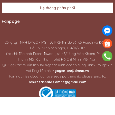
Hệ thống phân phối
Fanpage
Công ty TNHH DM&C - MST: 0314724148 do sở Kế Hoạch và Đầu Tư
Hồ Chí Minh cấp ngày 08/11/2017
Địa chỉ: Tòa nhà Bcons Tower II, số 42/1 Ung Văn Khiêm, Phường
Thạnh Mỹ Tây, Thành phố Hồ Chí Minh, Việt Nam
Quý đối tác muốn liên hệ hợp tác kinh doanh cùng Black Rouge xin
vui lòng liên hệ:
nguyenlan@dmnc.vn
For inquiries about our overseas partnership please send to:
overseassales.dmnc@gmail.com
© Bản quyền thuộc về
Legal Entity | DM&C CO., LTD