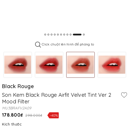
Click chuột lên hình để phóng to
Black Rouge
Son Kem Black Rouge Airfit Velvet Tint Ver 2
Mood Filter
MU3BRAFV2A09
178.800₫
298.000₫
-40%
Kích thước