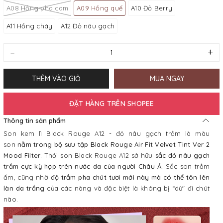
A08 Hồng pha cam
A09 Hồng quế
A10 Đỏ Berry
A11 Hồng cháy
A12 Đỏ nâu gạch
–
+
THÊM VÀO GIỎ
MUA NGAY
ĐẶT HÀNG TRÊN SHOPEE
Thông tin sản phẩm
Son kem lì Black Rouge A12 - đỏ nâu gạch trầm là màu
son
nằm trong bộ sưu tập Black Rouge Air Fit Velvet Tint Ver 2
Mood Filter
. Thỏi son Black Rouge A12 sở hữu
sắc đỏ nâu gạch
trầm cực kỳ hợp trên nước da của người Châu Á.
Sắc son trầm
ấm, cũng nhờ
độ trầm pha chút tươi mới này mà có thể tôn lên
làn da trắng
của các nàng và đặc biệt là không bị “dừ" đi chút
nào.