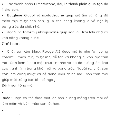
Các thành phần
Dimethicone, đây là thành phần giúp tạo độ
lì cho son.
Butylene Glycol và isododecane giúp giữ ẩm
và tăng độ
mềm mịn mượt cho son, giúp các nàng không lo về việc bị
bong tróc da chết nhé.
Ngoài ra
Trimethylsiloxysilicate giúp son lâu trôi hơn
nhờ có
khả năng kháng nước.
Chất son
Chất son của Black Rouge A12 được mô tả như "whipping
cream" - mềm mịn, mượt mà, dễ tán và không bị vón cục trên
môi. Son kem lì pha một chút tint nhẹ và có độ dưỡng ẩm khá
cao tránh tình trạng khô môi và bong tróc. Ngoài ra, chất son
còn làm căng mượt và dễ dàng điều chỉnh màu son trên môi
giúp môi trông tươi tắn cả ngày.
Đánh son lòng môi
Bước 1:
Bạn có thể thoa một lớp son dưỡng mỏng trên môi để
làm mềm và bám màu son tốt hơn.