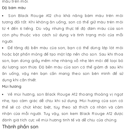
màu trên môi.
Độ bám màu
Son Black Rouge A12 cho khả năng bám màu trên môi
tương đối tốt. Khi không ăn uống, son có thể giữ màu trên môi
từ 4 đến 6 tiếng. Dù vậy nhưng thực tế độ đám màu của son
còn phụ thuộc vào cách sử dụng và tình trạng môi của mỗi
người.
Để tăng độ bền màu của son, bạn có thể dùng lớp lót môi
hoặc bột phấn mỏng để tạo một lớp nền cho son. Sau khi thoa
son, bạn dùng giấy mềm nhẹ nhàng vỗ nhẹ lên môi để loại bỏ
dư lượng son thừa. Độ bền màu của son có thể giảm đi sau khi
ăn uống, vậy nên bạn cần mang theo son bên mình để sử
dụng khi cần thiết.
Mùi hương
Về mùi hương, son Black Rouge A12 thoang thoảng vị ngọt
nhẹ, tạo cảm giác dễ chịu khi sử dụng. Mùi hương của son có
thể sẽ có chút khác biệt, tùy theo sở thích cá nhân và cảm
nhận của mỗi người. Tuy vậy, son kem Black Rouge A12 được
đánh giá tích cực về mùi hương tinh tế và dễ chịu của chúng.
Thành phần son