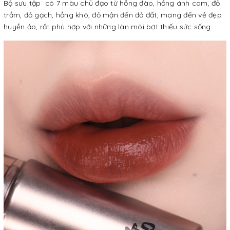
Bộ sưu tập có 7 màu chủ đạo từ hồng đào, hồng ánh cam, đỏ
trầm, đỏ gạch, hồng khô, đỏ mận đến đỏ đất, mang đến vẻ đẹp
huyền ảo, rất phù hợp với những làn môi bợt thiếu sức sống.