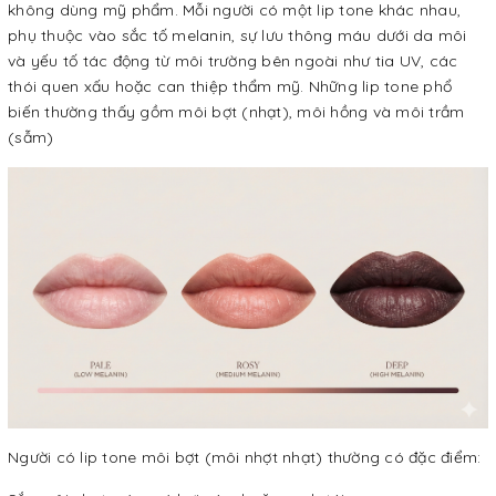
không dùng mỹ phẩm. Mỗi người có một lip tone khác nhau,
phụ thuộc vào sắc tố melanin, sự lưu thông máu dưới da môi
và yếu tố tác động từ môi trường bên ngoài như tia UV, các
thói quen xấu hoặc can thiệp thẩm mỹ. Những lip tone phổ
biến thường thấy gồm môi bợt (nhạt), môi hồng và môi trầm
(sẫm)
Người có lip tone môi bợt (môi nhợt nhạt) thường có đặc điểm: