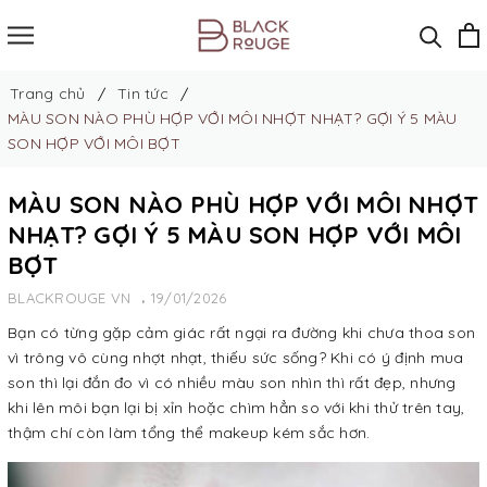
Trang chủ
Tin tức
MÀU SON NÀO PHÙ HỢP VỚI MÔI NHỢT NHẠT? GỢI Ý 5 MÀU
SON HỢP VỚI MÔI BỢT
MÀU SON NÀO PHÙ HỢP VỚI MÔI NHỢT
NHẠT? GỢI Ý 5 MÀU SON HỢP VỚI MÔI
BỢT
BLACKROUGE VN
19/01/2026
Bạn có từng gặp cảm giác rất ngại ra đường khi chưa thoa son
vì trông vô cùng nhợt nhạt, thiếu sức sống? Khi có ý định mua
son thì lại đắn đo vì có nhiều màu son nhìn thì rất đẹp, nhưng
khi lên môi bạn lại bị xỉn hoặc chìm hẳn so với khi thử trên tay,
thậm chí còn làm tổng thể makeup kém sắc hơn.