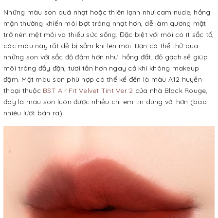
Những màu son quá nhạt hoặc thiên lạnh như cam nude, hồng
mận thường khiến môi bợt trông nhạt hơn, dễ làm gương mặt
trở nên mệt mỏi và thiếu sức sống. Đặc biệt với môi có ít sắc tố,
các màu này rất dễ bị sẫm khi lên môi. Bạn có thể thử qua
những son với sắc độ đậm hơn như hồng đất, đỏ gạch sẽ giúp
môi trông đầy đặn, tươi tắn hơn ngay cả khi không makeup
đậm. Một màu son phù hợp có thể kể đến là màu A12 huyền
thoại thuộc
BST Air Fit Velvet Tint Ver 2
của nhà Black Rouge,
đây là màu son luôn được nhiều chị em tin dùng với hơn (bao
nhiêu lượt bán ra)