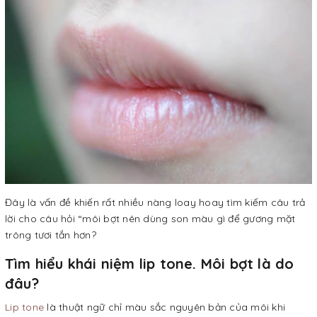
Đây là vấn đề khiến rất nhiều nàng loay hoay tìm kiếm câu trả
lời cho câu hỏi “môi bợt nên dùng son màu gì để gương mặt
trông tươi tắn hơn?
Tìm hiểu khái niệm lip tone. Môi bợt là do
đâu?
Lip tone
là thuật ngữ chỉ màu sắc nguyên bản của môi khi