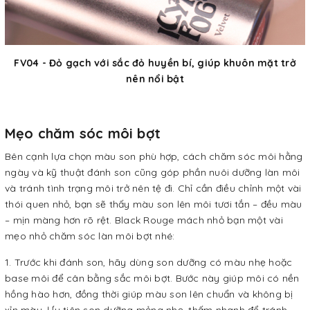
FV04 - Đỏ gạch với sắc đỏ huyền bí, giúp khuôn mặt trở
nên nổi bật
Mẹo chăm sóc môi bợt
Bên cạnh lựa chọn màu son phù hợp, cách chăm sóc môi hằng
ngày và kỹ thuật đánh son cũng góp phần nuôi dưỡng làn môi
và tránh tình trạng môi trở nên tệ đi. Chỉ cần điều chỉnh một vài
thói quen nhỏ, bạn sẽ thấy màu son lên môi tươi tắn – đều màu
– mịn màng hơn rõ rệt. Black Rouge mách nhỏ bạn một vài
mẹo nhỏ chăm sóc làn môi bợt nhé:
Trước khi đánh son, hãy dùng son dưỡng có màu nhẹ hoặc
base môi để cân bằng sắc môi bợt. Bước này giúp môi có nền
hồng hào hơn, đồng thời giúp màu son lên chuẩn và không bị