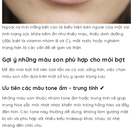
Ngoài ra môi trắng bệt còn là biểu hiện bên ngoài của một vài
tình trạng sức khỏe tiềm ẩn như thiếu máu, thiếu dinh dưỡng
(đặc biệt là vitamin nhóm B và C), mất nước hoặc nghiêm
trọng hơn là các vấn đề về gan và thận.
Gợi ý những màu son phù hợp cho môi bợt
Để đôi môi bợt trở nên tươi tắn và có sức sống hơn, việc chọn
màu son cần dựa trên một số lưu ý quan trọng sau:
Ưu tiên các màu tone ấm – trung tính ✔
Những màu son thuộc nhóm tone ấm hoặc trung tính sẽ giúp
trung hòa sắc môi nhợt nhạt, khiến môi trông hồng hào và đầy
đặn hơn. Các tone này thường dễ dùng, không làm gương mặt
bị xỉn và phù hợp với nhiều kiểu makeup khác nhau, từ nhẹ
nhàng đến chỉn chu.