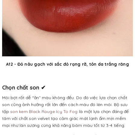
A12 - Đỏ nâu gạch với sắc đỏ rạng rỡ, tôn da trắng răng
Chọn chất son
✔
Môi bợt rất dễ “ăn” màu không đều. Do đó việc lựa chọn chất
son cũng ảnh hưởng rất lớn đến cách màu đó lên môi. Bộ sưu
tập
son kem Black Rouge Icy To Fog
là một lựa chọn đáng để
tâm với chất son velvet tạo cảm giác mát lạnh ẩm mịn mềm
mại như làn sương cùng khả năng bám màu tốt từ 3-4 tiếng.