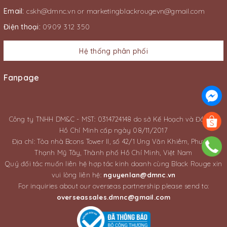
Email:
cskh@dmnc.vn
or
marketingblackrougevn@gmail.com
Điện thoại:
0909 312 350
Hệ thống phân phối
Fanpage
Công ty TNHH DM&C - MST: 0314724148 do sở Kế Hoạch và Đầu Tư
Hồ Chí Minh cấp ngày 08/11/2017
Địa chỉ: Tòa nhà Bcons Tower II, số 42/1 Ung Văn Khiêm, Phường
Thạnh Mỹ Tây, Thành phố Hồ Chí Minh, Việt Nam
Quý đối tác muốn liên hệ hợp tác kinh doanh cùng Black Rouge xin
vui lòng liên hệ:
nguyenlan@dmnc.vn
For inquiries about our overseas partnership please send to:
overseassales.dmnc@gmail.com