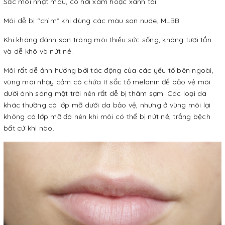
Sắc môi nhạt màu, có hơi xám hoặc xanh tái
Môi dễ bị “chìm” khi dùng các màu son nude, MLBB
Khi không đánh son trông môi thiếu sức sống, không tươi tắn
và dễ khô và nứt nẻ.
Môi rất dễ ảnh hưởng bởi tác động của các yếu tố bên ngoài,
vùng môi nhạy cảm có chứa ít sắc tố melanin để bảo vệ môi
dưới ánh sáng mặt trời nên rất dễ bị thâm sạm. Các loại da
khác thường có lớp mỡ dưới da bảo vệ, nhưng ở vùng môi lại
không có lớp mỡ đó nên khi môi có thể bị nứt nẻ, trắng bệch
bất cứ khi nào.