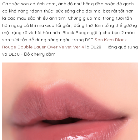
Các sắc son có ánh cam, ánh đỏ như hồng đào hoặc đỏ gạch
có khả năng “đánh thức” sức sống cho đôi môi bợt rất tốt hơn
là các màu sắc nhiều ánh tím. Chúng giúp môi trông tươi tắn
hơn ngay cả khi makeup tối giản, đồng thời làm tổng thể gương
mặt rạng rỡ và hài hòa hơn. Black Rouge gợi ý cho bạn 2 màu
son tươi tắn dễ dùng hàng ngày trong BST
Son Kem Black
Rouge Double Layer Over Velvet Ver 4
là DL28 - Hồng quả sung
và DL30 - Đỏ cherry đậm