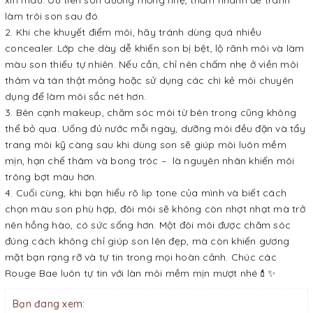
xỉn màu. Ưu tiên son dưỡng mỏng nhẹ, thấm nhanh để tránh
làm trôi son sau đó.
Khi che khuyết điểm môi, hãy tránh dùng quá nhiều
concealer. Lớp che dày dễ khiến son bị bệt, lộ rãnh môi và làm
màu son thiếu tự nhiên. Nếu cần, chỉ nên chấm nhẹ ở viền môi
thâm và tán thật mỏng hoặc sử dụng các chì kẻ môi chuyên
dụng để làm môi sắc nét hơn.
Bên cạnh makeup, chăm sóc môi từ bên trong cũng không
thể bỏ qua. Uống đủ nước mỗi ngày, dưỡng môi đều đặn và tẩy
trang môi kỹ càng sau khi dùng son sẽ giúp môi luôn mềm
mịn, hạn chế thâm và bong tróc – là nguyên nhân khiến môi
trông bợt màu hơn.
Cuối cùng, khi bạn hiểu rõ lip tone của mình và biết cách
chọn màu son phù hợp, đôi môi sẽ không còn nhợt nhạt mà trở
nên hồng hào, có sức sống hơn. Một đôi môi được chăm sóc
đúng cách không chỉ giúp son lên đẹp, mà còn khiến gương
mặt bạn rạng rỡ và tự tin trong mọi hoàn cảnh. Chúc các
Rouge Bae luôn tự tin với làn môi mềm mịn mượt nhé💄✨
Bạn đang xem: