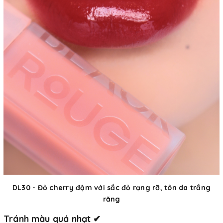
DL30 - Đỏ cherry đậm với sắc đỏ rạng rỡ, tôn da trắng
răng
Tránh màu quá nhạt
✔