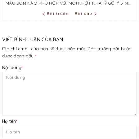
MÀU SON NÀO PHÙ HỢP VỚI MÔI NHỢT NHẠT? GỢI Ý 5 MÀU SON HỢP VỚI MÔI BỢT
Bài trước
Bài sau
VIẾT BÌNH LUẬN CỦA BẠN
Địa chỉ email của bạn sẽ được bảo mật. Các trường bắt buộc
được đánh dấu
*
Nội dung
*
Họ tên
*