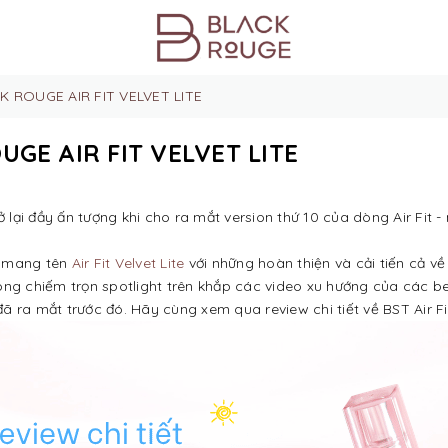
 ROUGE AIR FIT VELVET LITE
GE AIR FIT VELVET LITE
 lại đầy ấn tượng khi cho ra mắt version thứ 10 của dòng Air Fit -
ST mang tên
Air Fit Velvet Lite
với những hoàn thiện và cải tiến cả về
g chiếm trọn spotlight trên khắp các video xu hướng của các bea
ã ra mắt trước đó. Hãy cùng xem qua review chi tiết về BST Air Fit