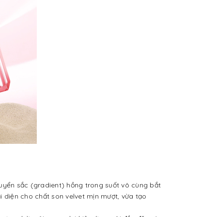
huyển sắc (gradient) hồng trong suốt vô cùng bắt
i diện cho chất son velvet mịn mượt, vừa tạo