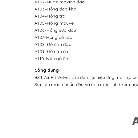
A102–Nude mơ ánh đào
A103–Hồng đào khô
A104–Hồng trà
A105–Hồng mauve
A106–Hồng sữa dâu
A107–Hồng đỏ táo
A108–Đỏ ánh đào
A109–Đỏ nâu ấm
A110–Nâu gỗ ấm
Công dụng
BST Air Fit Velvet Lite đem lại hiệu ứng mờ lì (bl
Son lên màu chuẩn đều và mịn mượt như kem ngay 