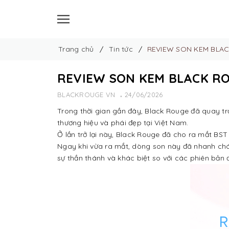
Trang chủ
Tin tức
REVIEW SON KEM BLACK
REVIEW SON KEM BLACK ROU
BLACKROUGE VN
24/06/2026
Trong thời gian gần đây, Black Rouge đã quay trở
thương hiệu và phái đẹp tại Việt Nam.
Ở lần trở lại này, Black Rouge đã cho ra mắt B
Ngay khi vừa ra mắt, dòng son này đã nhanh chón
sự thần thánh và khác biệt so với các phiên bản đ