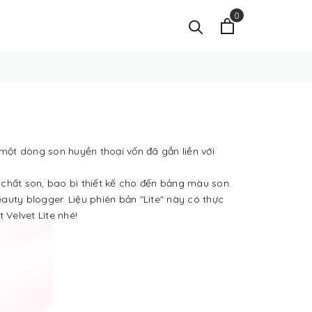
0
 một dòng son huyền thoại vốn đã gắn liền với
 chất son, bao bì thiết kế cho đến bảng màu son.
uty blogger. Liệu phiên bản "Lite" này có thực
 Velvet Lite nhé!