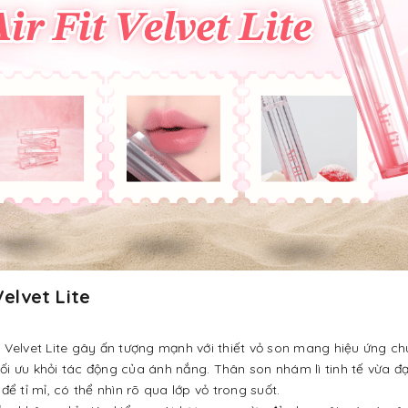
Velvet Lite
t Velvet Lite gây ấn tượng mạnh với thiết vỏ son mang hiệu ứng c
ối ưu khỏi tác động của ánh nắng. Thân son nhám lì tinh tế vừa đạ
để tỉ mỉ, có thể nhìn rõ qua lớp vỏ trong suốt.