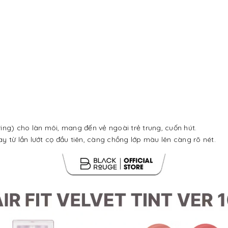
urring) cho làn môi, mang đến vẻ ngoài trẻ trung, cuốn hút.
từ lần lướt cọ đầu tiên, càng chồng lớp màu lên càng rõ nét.