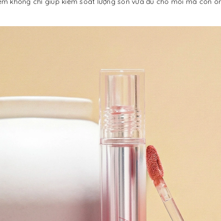
u mềm không chỉ giúp kiểm soát lượng son vừa đủ cho môi mà còn ô