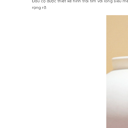
Đầu cọ được thiết kế hình trái tim với lông siê
rạng rỡ.