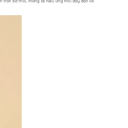
m trọn bờ môi, mang lại hiệu ứng môi đầy đặn và