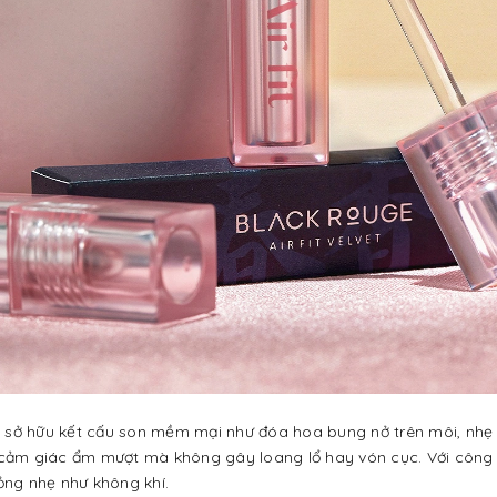
 Tựa sở hữu kết cấu son mềm mại như đóa hoa bung nở trên môi, nhẹ
cảm giác ẩm mượt mà không gây loang lổ hay vón cục. Với công n
ỏng nhẹ như không khí.