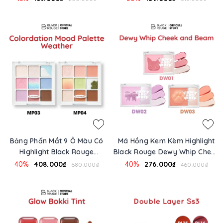
Bảng Phấn Mắt 9 Ô Màu Có
Má Hồng Kem Kèm Highlight
Highlight Black Rouge
Black Rouge Dewy Whip Cheek
Colordation Mood Palette -
And Beam 75.1g
40%
408.000₫
40%
276.000₫
680.000₫
460.000₫
Weather Zip