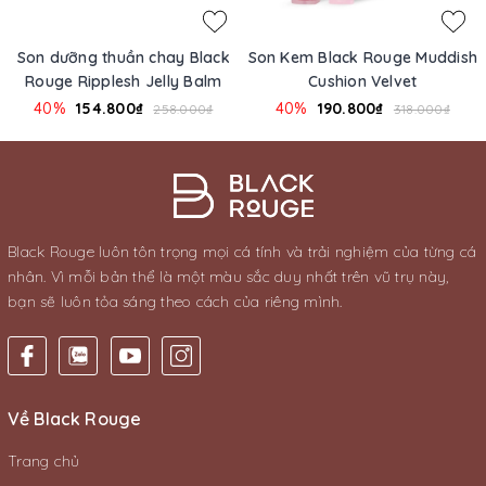
Son dưỡng thuần chay Black
Son Kem Black Rouge Muddish
Rouge Ripplesh Jelly Balm
Cushion Velvet
40%
154.800₫
40%
190.800₫
258.000₫
318.000₫
Black Rouge luôn tôn trọng mọi cá tính và trải nghiệm của từng cá
nhân. Vì mỗi bản thể là một màu sắc duy nhất trên vũ trụ này,
bạn sẽ luôn tỏa sáng theo cách của riêng mình.
Về Black Rouge
Trang chủ