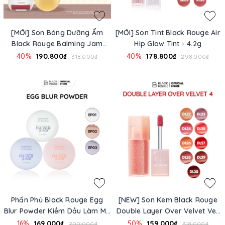
[MỚI] Son Bóng Dưỡng Ẩm
[MỚI] Son Tint Black Rouge Air
Black Rouge Balming Jam
Hip Glow Tint - 4.2g
Gloss - 3.2g
40%
190.800₫
40%
178.800₫
318.000₫
298.000₫
Phấn Phủ Black Rouge Egg
[NEW] Son Kem Black Rouge
Blur Powder Kiềm Dầu Làm Mờ
Double Layer Over Velvet Ver
Lỗ Chân Lông
4
16%
169.000₫
50%
159.000₫
200.000₫
318.000₫