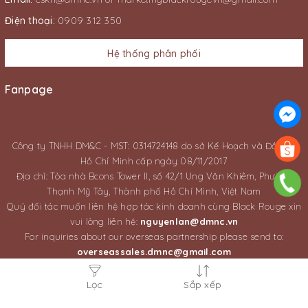
Điện thoại:
0909 312 350
Hệ thống phân phối
Fanpage
Công ty TNHH DM&C - MST: 0314724148 do sở Kế Hoạch và Đầu Tư
Hồ Chí Minh cấp ngày 08/11/2017
Địa chỉ: Tòa nhà Bcons Tower II, số 42/1 Ung Văn Khiêm, Phường
Thạnh Mỹ Tây, Thành phố Hồ Chí Minh, Việt Nam
Quý đối tác muốn liên hệ hợp tác kinh doanh cùng Black Rouge xin
vui lòng liên hệ:
nguyenlan@dmnc.vn
For inquiries about our overseas partnership please send to:
overseassales.dmnc@gmail.com
Lọc
Sắp xếp