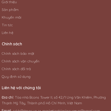
Giới thiệu
Sản phẩm
Khuyến mãi
Tin tức
Liên hệ
Chính sách
Chính sách bảo mật
Chính sách vận chuyển
Chính sách đổi trả
Quy định sử dụng
Liên hệ với chúng tôi
Địa chỉ:
Tòa nhà Bcons Tower II, số 42/1 Ung Văn Khiêm, Phường
Thạnh Mỹ Tây, Thành phố Hồ Chí Minh, Việt Nam
Email:
cskh@dmnc.vn
or
marketingblackrougevn@gmail.com