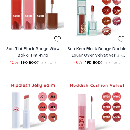
Son Tint Black Rouge Glow
Son Kem Black Rouge Double
Bokki Tint 49.1g
Layer Over Velvet Ver 3 -
Jewelry 33.8g
40%
190.800₫
40%
190.800₫
318.000₫
318.000₫