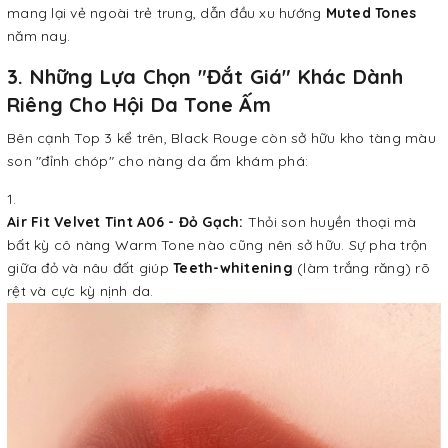
mang lại vẻ ngoài trẻ trung, dẫn đầu xu hướng
Muted Tones
năm nay.
3. Những Lựa Chọn "Đắt Giá" Khác Dành
Riêng Cho Hội Da Tone Ấm
Bên cạnh Top 3 kể trên, Black Rouge còn sở hữu kho tàng màu
son "đỉnh chóp" cho nàng da ấm khám phá:
Air Fit Velvet Tint A06 - Đỏ Gạch:
Thỏi son huyền thoại mà
bất kỳ cô nàng Warm Tone nào cũng nên sở hữu. Sự pha trộn
giữa đỏ và nâu đất giúp
Teeth-whitening
(làm trắng răng) rõ
rệt và cực kỳ nịnh da.