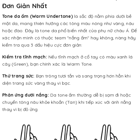
Đơn Giản Nhất
Tone da ấm (Warm Undertone)
là sắc độ nằm phía dưới bề
mặt da, mang thiên hướng các tông màu nóng như vàng, nâu
hoặc đào. Đây là tone da phổ biến nhất của phụ nữ châu Á. Để
xác nhận mình có thuộc team "nắng ấm" hay không, nàng hãy
kiểm tra qua 3 dấu hiệu cực đơn giản:
Kiểm tra tĩnh mạch:
Nếu tĩnh mạch ở cổ tay có màu xanh lá
cây (Green), bạn chính xác là Warm Tone.
Thử trang sức:
Bạn trông tươi tắn và sang trọng hơn hẳn khi
diện trang sức vàng thay vì bạc.
Phản ứng dưới nắng:
Da tone ấm thường dễ bị sạm đi hoặc
chuyển tông nâu khỏe khoắn (Tan) khi tiếp xúc với ánh nắng
thay vì bị đỏ ửng.