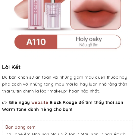
Lời Kết
Dù bạn chọn sự an toàn với những gam màu quen thuộc hay
phá cách với những tông màu mới lạ, hãy luôn nhớ rằng thần
thái tự tin chính là lớp "makeup" hoàn hảo nhất.
👉
Ghé ngay
website
Black Rouge để tìm thấy thỏi son
Warm Tone dành riêng cho bạn!
Bạn đang xem:
Da Tone Ấm Hợp Son Màu Gì? Top 3 Màu Son "Chân Ái" Cho Nàng Warm Undertone