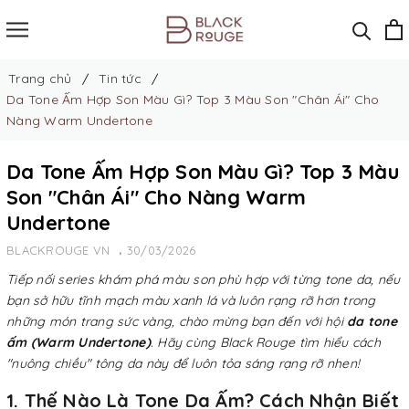
Trang chủ
Tin tức
Da Tone Ấm Hợp Son Màu Gì? Top 3 Màu Son "Chân Ái" Cho
Nàng Warm Undertone
Da Tone Ấm Hợp Son Màu Gì? Top 3 Màu
Son "Chân Ái" Cho Nàng Warm
Undertone
BLACKROUGE VN
30/03/2026
Tiếp nối series khám phá màu son phù hợp với từng tone da, nếu
bạn sở hữu tĩnh mạch màu xanh lá và luôn rạng rỡ hơn trong
những món trang sức vàng, chào mừng bạn đến với hội
da tone
ấm (Warm Undertone)
. Hãy cùng Black Rouge tìm hiểu cách
"nuông chiều" tông da này để luôn tỏa sáng rạng rỡ nhen!
1. Thế Nào Là Tone Da Ấm? Cách Nhận Biết