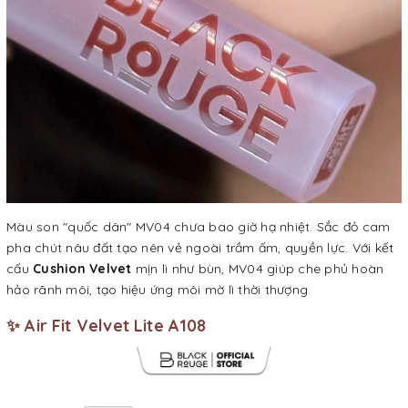
Màu son "quốc dân" MV04 chưa bao giờ hạ nhiệt. Sắc đỏ cam
pha chút nâu đất tạo nên vẻ ngoài trầm ấm, quyền lực. Với kết
cấu
Cushion Velvet
mịn lì như bùn, MV04 giúp che phủ hoàn
hảo rãnh môi, tạo hiệu ứng môi mờ lì thời thượng.
✨ Air Fit Velvet Lite A108