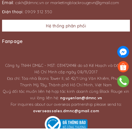
Email:
cskh@dmnc.vn
or
marketingblackrougevn@gmail.com
Điện thoại:
0909 312 350
Hệ thống phân phối
Fanpage
Công ty TNHH DM&C - MST: 0314724148 do sở Kế Hoạch và Đầu Tư
Hồ Chí Minh cấp ngày 08/11/2017
Địa chỉ: Tòa nhà Bcons Tower II, số 42/1 Ung Văn Khiêm, Phường
Thạnh Mỹ Tây, Thành phố Hồ Chí Minh, Việt Nam
Quý đối tác muốn liên hệ hợp tác kinh doanh cùng Black Rouge xin
vui lòng liên hệ:
nguyenlan@dmnc.vn
For inquiries about our overseas partnership please send to:
overseassales.dmnc@gmail.com