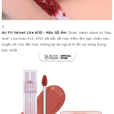
Air Fit Velvet Lite A110 - Nâu Gỗ Ấm:
Được mệnh danh là "hậu
duệ" của màu A12, A110 với sắc đỏ nâu trầm ấm tạo chiều sâu
tuyệt vời cho đôi môi, mang lại vẻ ngoài bí ẩn và sang trọng
bậc nhất.