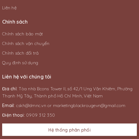
Liên hệ
Chính sách
Chính sách bảo mật
Chính sách vận chuyển
Chính sách đổi trả
Quy định sử dụng
Liên hệ với chúng tôi
Địa chỉ:
Tòa nhà Bcons Tower II, số 42/1 Ung Văn Khiêm, Phường
Thạnh Mỹ Tây, Thành phố Hồ Chí Minh, Việt Nam
Email:
cskh@dmnc.vn
or
marketingblackrougevn@gmail.com
Điện thoại:
0909 312 350
Hệ thống phân phối