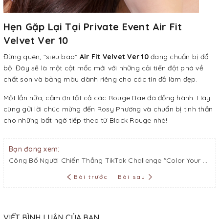
Hẹn Gặp Lại Tại Private Event Air Fit
Velvet Ver 10
Đừng quên, "siêu bão"
Air Fit Velvet Ver 10
đang chuẩn bị đổ
bộ. Đây sẽ là một cột mốc mới với những cải tiến đột phá về
chất son và bảng màu dành riêng cho các tín đồ làm đẹp.
Một lần nữa, cảm ơn tất cả các Rouge Bae đã đồng hành. Hãy
cùng gửi lời chúc mừng đến Rosy Phương và chuẩn bị tinh thần
cho những bất ngờ tiếp theo từ Black Rouge nhé!
Bạn đang xem:
Công Bố Người Chiến Thắng TikTok Challenge "Color Your Style" Cùng Black Rouge
Bài trước
Bài sau
VIẾT BÌNH LUẬN CỦA BẠN