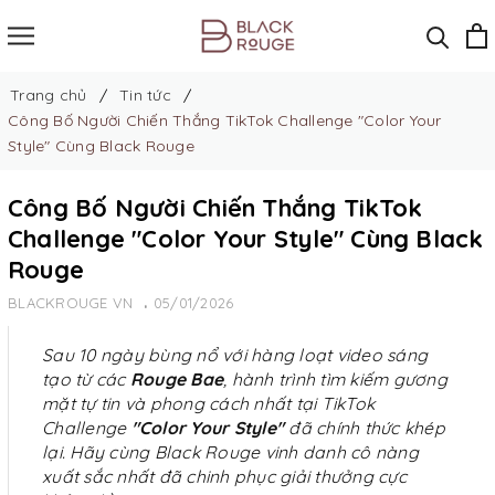
Trang chủ
Tin tức
Công Bố Người Chiến Thắng TikTok Challenge "Color Your
Style" Cùng Black Rouge
Công Bố Người Chiến Thắng TikTok
Challenge "Color Your Style" Cùng Black
Rouge
BLACKROUGE VN
05/01/2026
Sau 10 ngày bùng nổ với hàng loạt video sáng
tạo từ các
Rouge Bae
, hành trình tìm kiếm gương
mặt tự tin và phong cách nhất tại TikTok
Challenge
"Color Your Style"
đã chính thức khép
lại. Hãy cùng Black Rouge vinh danh cô nàng
xuất sắc nhất đã chinh phục giải thưởng cực