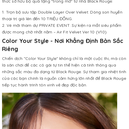
thức sở hữu bộ quà tặng "trong mơ" từ nhà Black Rouge:
Trọn bộ sưu tập Double Layer Over Velvet: Dòng son huyền
thoại trị giá lên đến 10 TRIỆU ĐỒNG.
Vé mời tham dự PRIVATE EVENT: Sự kiện ra mắt siêu phẩm
được mong chờ nhất năm – Air Fit Velvet Ver 10 (V10).
Color Your Style - Nơi Khẳng Định Bản Sắc
Riêng
Chiến dịch "Color Your Style" không chỉ là một cuộc thi, mà còn
là sân chơi để các cô gái tự tin thể hiện cá tính thông qua
những sắc màu đa dạng từ Black Rouge. Sự tham gia nhiệt tình
của các bạn chính là nguồn cảm hứng lớn nhất để Black Rouge
tiếp tục hành trình tôn vinh vẻ đẹp độc bản.