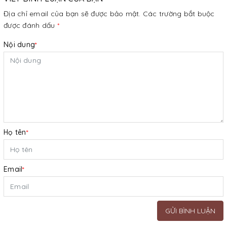
Địa chỉ email của bạn sẽ được bảo mật. Các trường bắt buộc
được đánh dấu
*
Nội dung
*
Họ tên
*
Email
*
GỬI BÌNH LUẬN