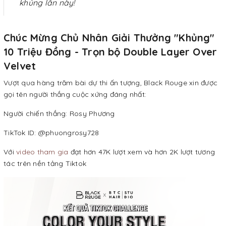
khủng lần này!
Chúc Mừng Chủ Nhân Giải Thưởng "Khủng"
10 Triệu Đồng - Trọn bộ Double Layer Over
Velvet
Vượt qua hàng trăm bài dự thi ấn tượng, Black Rouge xin được
gọi tên người thắng cuộc xứng đáng nhất:
Người chiến thắng: Rosy Phương
TikTok ID: @phuongrosy728
Với
video tham gia
đạt hơn 47K lượt xem và hơn 2K lượt tương
tác trên nền tảng Tiktok