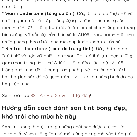
cho nàng.
* Warm Undertone (tông da ấm):
Đây là tone da “hợp rơ” với
những gam màu ấm áp, năng động. Những màu mang sắc
cam như AH07 - Hồng bưởi đỏ sẽ là chân ái cho những da trung
bình sáng, với sắc độ trầm hơn sẽ là AH09 - Nâu bánh mật cho
những nàng theo đuổi tone makeup khỏe khoắn, cuốn hút.
* Neutral Undertone (tone da trung tính):
Đây là tone da
“dễ tính” và hợp với nhiều tone son. Bạn có thể lựa chọn những
gam màu trung tính như AH04 - Hồng đào sữa hoặc AH05 -
Hồng quả sung để sử dụng hàng ngày. Nếu muốn phá cách
hơn hãy lựa sắc độ đỏ gạch trầm - AH10 cho những buổi đi chơi
hay tiệc tùng.
Xem toàn bộ
BST Air Hip Glow Tint tại đây
!
Hướng dẫn cách đánh son tint bóng đẹp,
khó trôi cho mùa hè này
Son tint bóng là một trong những chất son được chị em ưa
thích nhất vì khả năng “hack” môi căng mọng mà vẫn trông rất