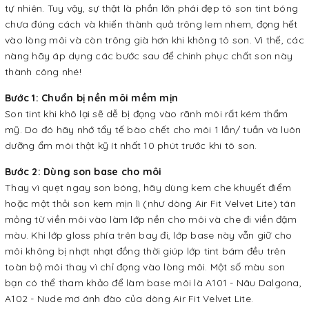
tự nhiên. Tuy vậy, sự thật là phần lớn phái đẹp tô son tint bóng
chưa đúng cách và khiến thành quả trông lem nhem, đọng hết
vào lòng môi và còn trông già hơn khi không tô son. Vì thế, các
nàng hãy áp dụng các bước sau để chinh phục chất son này
thành công nhé!
Bước 1: Chuẩn bị nền môi mềm mịn
Son tint khi khô lại sẽ dễ bị đọng vào rãnh môi rất kém thẩm
mỹ. Do đó hãy nhớ tẩy tế bào chết cho môi 1 lần/ tuần và luôn
dưỡng ẩm môi thật kỹ ít nhất 10 phút trước khi tô son.
Bước 2: Dùng son base cho môi
Thay vì quẹt ngay son bóng, hãy dùng kem che khuyết điểm
hoặc một thỏi son kem mịn lì (như dòng Air Fit Velvet Lite) tán
mỏng từ viền môi vào làm lớp nền cho môi và che đi viền đậm
màu. Khi lớp gloss phía trên bay đi, lớp base này vẫn giữ cho
môi không bị nhợt nhạt đồng thời giúp lớp tint bám đều trên
toàn bộ môi thay vì chỉ đọng vào lòng môi. Một số màu son
bạn có thể tham khảo để làm base môi là A101 - Nâu Dalgona,
A102 - Nude mơ ánh đào của dòng Air Fit Velvet Lite.