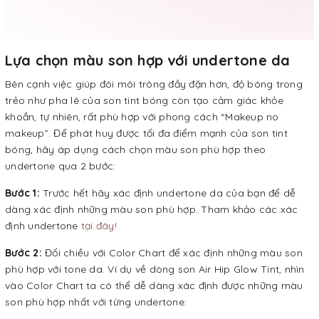
Lựa chọn màu son hợp với undertone da
Bên cạnh việc giúp đôi môi trông đầy đặn hơn, độ bóng trong
trẻo như pha lê của son tint bóng còn tạo cảm giác khỏe
khoắn, tự nhiên, rất phù hợp với phong cách “Makeup no
makeup”. Để phát huy được tối đa điểm mạnh của son tint
bóng, hãy áp dụng cách chọn màu son phù hợp theo
undertone qua 2 bước:
Bước 1:
Trước hết hãy xác định undertone da của bạn để dễ
dàng xác định những màu son phù hợp. Tham khảo các xác
định undertone
tại đây!
Bước 2:
Đối chiều với Color Chart để xác định những màu son
phù hợp với tone da. Ví dụ về dòng son Air Hip Glow Tint, nhìn
vào Color Chart ta có thể dễ dàng xác định được những màu
son phù hợp nhất với từng undertone: