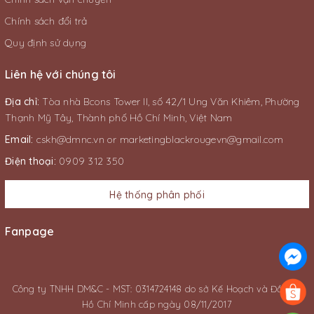
Chính sách đổi trả
Quy định sử dụng
Liên hệ với chúng tôi
Địa chỉ:
Tòa nhà Bcons Tower II, số 42/1 Ung Văn Khiêm, Phường
Thạnh Mỹ Tây, Thành phố Hồ Chí Minh, Việt Nam
Email:
cskh@dmnc.vn
or
marketingblackrougevn@gmail.com
Điện thoại:
0909 312 350
Hệ thống phân phối
Fanpage
Công ty TNHH DM&C - MST: 0314724148 do sở Kế Hoạch và Đầu Tư
Hồ Chí Minh cấp ngày 08/11/2017