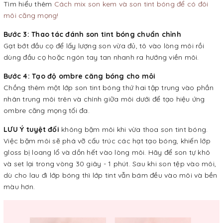
Tìm hiểu thêm
Cách mix son kem và son tint bóng để có đôi
môi căng mọng!
Bước 3: Thao tác đánh son tint bóng chuẩn chỉnh
Gạt bớt đầu cọ để lấy lượng son vừa đủ, tô vào lòng môi rồi
dùng đầu cọ hoặc ngón tay tan nhanh ra hướng viền môi.
Bước 4: Tạo độ ombre căng bóng cho môi
Chồng thêm một lớp son tint bóng thứ hai tập trung vào phần
nhân trung môi trên và chính giữa môi dưới để tạo hiệu ứng
ombre căng mọng tối đa.
LƯU Ý tuyệt đối
không bặm môi khi vừa thoa son tint bóng.
Việc bặm môi sẽ phá vỡ cấu trúc các hạt tạo bóng, khiến lớp
gloss bị loang lổ và dồn hết vào lòng môi. Hãy để son tự khô
và set lại trong vòng 30 giây - 1 phút. Sau khi son tệp vào môi,
dù cho lau đi lớp bóng thì lớp tint vẫn bám đều vào môi và bền
màu hơn.