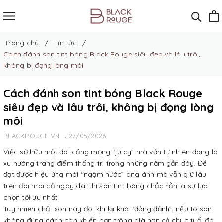
Trang chủ
Tin tức
Cách đánh son tint bóng Black Rouge siêu đẹp và lâu trôi,
không bị đọng lòng môi
Cách đánh son tint bóng Black Rouge
siêu đẹp và lâu trôi, không bị đọng lòng
môi
BLACKROUGE VN
27/05/2026
Việc sở hữu một đôi căng mọng “juicy” mà vẫn tự nhiên đang là
xu hướng trang điểm thống trị trong những năm gần đây. Để
đạt được hiệu ứng môi “ngậm nước” óng ánh mà vẫn giữ lâu
trên đôi môi cả ngày dài thì son tint bóng chắc hẳn là sự lựa
chọn tối ưu nhất.
Tuy nhiên chất son này đôi khi lại khá “đỏng đảnh”, nếu tô son
không đúng cách còn khiến bạn trông già hơn cả chục tuổi đó.