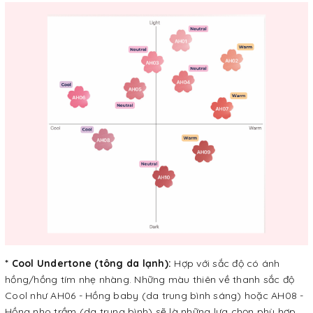
* Cool Undertone (tông da lạnh):
Hợp với sắc độ có ánh
hồng/hồng tím nhẹ nhàng. Những màu thiên về thanh sắc độ
Cool như AH06 - Hồng baby (da trung bình sáng) hoặc AH08 -
Hồng nho trầm (da trung bình) sẽ là những lựa chọn phù hợp