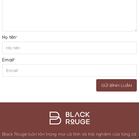
Họ tên
*
Email
*
GỬI BÌNH LUẬN
Black Rouge luôn tôn trọng mọi cá tính và trải nghiệm của từng cá