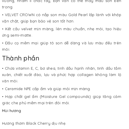
vuông, nhám lì chắc tay, bạn vẫn có thể thấy màu son bên
trong.
• VELVET CROWN có nắp son màu Gold Pearl lấp lánh với khớp
vặn chặt, giúp bạn bảo vệ son tốt hơn.
• Kết cấu velvet mịn màng, lên màu chuẩn, nhẹ môi, tạo hiệu
ứng semi-matte.
• Đầu cọ mềm mại giúp tô son dễ dàng và lưu màu đều trên
môi.
Thành phần
• Chứa vitamin E, C, bơ shea, tinh dầu hạnh nhân, tinh dầu tầm
xuân, chiết xuất đào, lựu và phức hợp collagen không làm lộ
vân môi.
• Ceramide NPE cấp ẩm và giúp môi mịn màng.
• Hợp chất gel ẩm (Moisture Gel compounds) giúp tăng cảm
giác che phủ mềm mại trên đôi môi.
Mùi hương
Hương thơm Black Cherry dịu nhẹ.