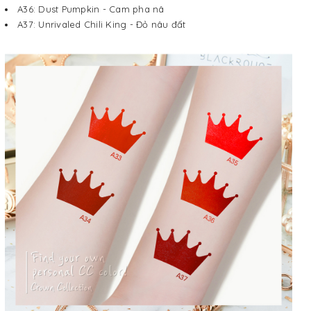
A36: Dust Pumpkin - Cam pha nâ
A37: Unrivaled Chili King - Đỏ nâu đất