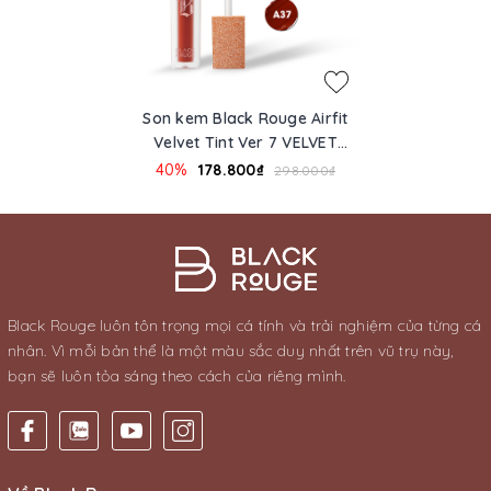
Son kem Black Rouge Airfit
Velvet Tint Ver 7 VELVET
CROWN
40%
178.800₫
298.000₫
Black Rouge luôn tôn trọng mọi cá tính và trải nghiệm của từng cá
nhân. Vì mỗi bản thể là một màu sắc duy nhất trên vũ trụ này,
bạn sẽ luôn tỏa sáng theo cách của riêng mình.