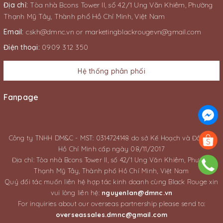
Địa chỉ:
Tòa nhà Bcons Tower II, số 42/1 Ung Văn Khiêm, Phường
Thạnh Mỹ Tây, Thành phố Hồ Chí Minh, Việt Nam
Email:
cskh@dmnc.vn
or
marketingblackrougevn@gmail.com
Điện thoại:
0909 312 350
Hệ thống phân phối
Fanpage
Công ty TNHH DM&C - MST: 0314724148 do sở Kế Hoạch và Đầu Tư
Hồ Chí Minh cấp ngày 08/11/2017
Địa chỉ: Tòa nhà Bcons Tower II, số 42/1 Ung Văn Khiêm, Phường
Thạnh Mỹ Tây, Thành phố Hồ Chí Minh, Việt Nam
Quý đối tác muốn liên hệ hợp tác kinh doanh cùng Black Rouge xin
vui lòng liên hệ:
nguyenlan@dmnc.vn
For inquiries about our overseas partnership please send to:
overseassales.dmnc@gmail.com