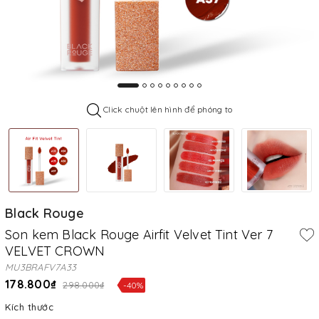
Click chuột lên hình để phóng to
Black Rouge
Son kem Black Rouge Airfit Velvet Tint Ver 7
VELVET CROWN
MU3BRAFV7A33
178.800₫
298.000₫
-40%
Kích thước