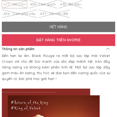
A33 - Đỏ cam
A34- Cam gạch
A35- Đỏ dâu
A36 - Cam pha nâu
A37 - Đỏ nâu đất
HẾT HÀNG
ĐẶT HÀNG TRÊN SHOPEE
Thông tin sản phẩm
Đến hẹn lại lên, Black Rouge ra mắt bộ sưu tập mới Velvet
Crown với chủ đề Sức mạnh của sắc đẹp mãnh liệt, tràn đầy
năng lượng và không kém phần tinh tế. Một bộ sưu tập đầy
gam màu ấn tượng, thu hút, sẽ đưa bạn đến vương quốc của sự
quyến rũ, bức phá mọi giới hạn !