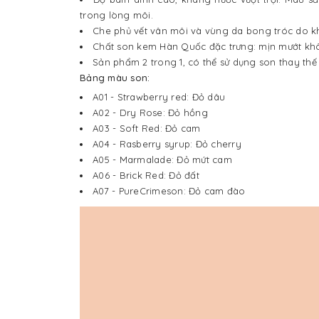
trong lòng môi.
Che phủ vết vân môi và vùng da bong tróc do k
Chất son kem Hàn Quốc đặc trưng: mịn mướt kh
Sản phẩm 2 trong 1, có thể sử dụng son thay th
Bảng màu son:
A01 - Strawberry red: Đỏ dâu
A02 - Dry Rose: Đỏ hồng
A03 - Soft Red: Đỏ cam
A04 - Rasberry syrup: Đỏ cherry
A05 - Marmalade: Đỏ mứt cam
A06 - Brick Red: Đỏ đất
A07 - PureCrimeson: Đỏ cam đào