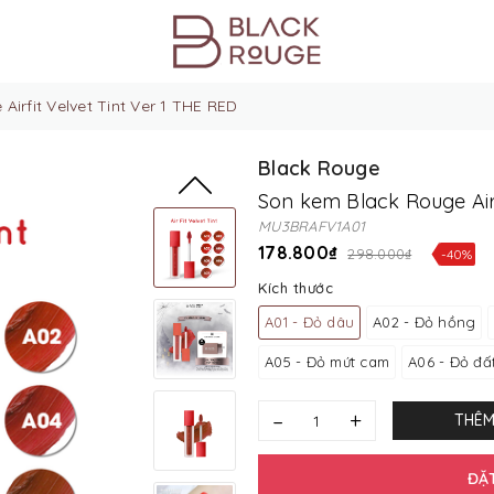
irfit Velvet Tint Ver 1 THE RED
Black Rouge
Son kem Black Rouge Airf
MU3BRAFV1A01
178.800₫
298.000₫
-40%
Kích thước
A01 - Đỏ dâu
A02 - Đỏ hồng
A05 - Đỏ mứt cam
A06 - Đỏ đấ
–
+
THÊM
ĐẶ