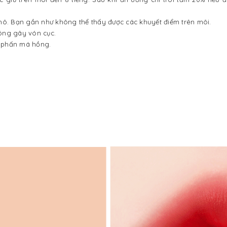
hô. Bạn gần như không thể thấy được các khuyết điểm trên môi.
ông gây vón cục.
ế phấn má hồng.