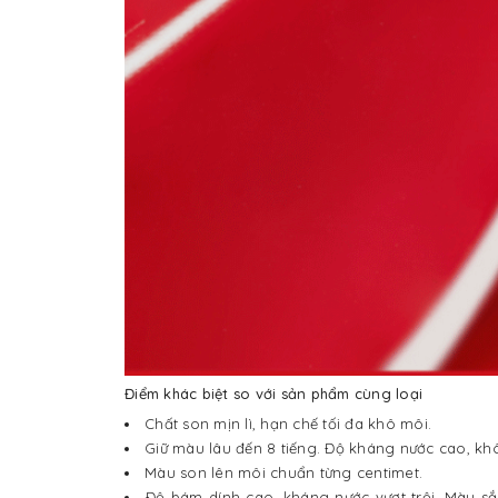
Điểm khác biệt so với sản phẩm cùng loại
Chất son mịn lì, hạn chế tối đa khô môi.
Giữ màu lâu đến 8 tiếng. Độ kháng nước cao, khô
Màu son lên môi chuẩn từng centimet.
Độ bám dính cao, kháng nước vượt trội. Màu sắ