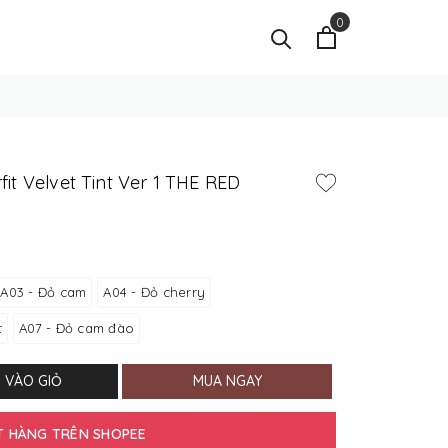
0
it Velvet Tint Ver 1 THE RED
A03 - Đỏ cam
A04 - Đỏ cherry
t
A07 - Đỏ cam đào
 VÀO GIỎ
MUA NGAY
T HÀNG TRÊN SHOPEE