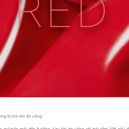
ng bị trôi khi ăn uống.
c giữ trên môi đến 8 tiếng. Sau khi ăn uống chỉ trôi tầm 20% nếu