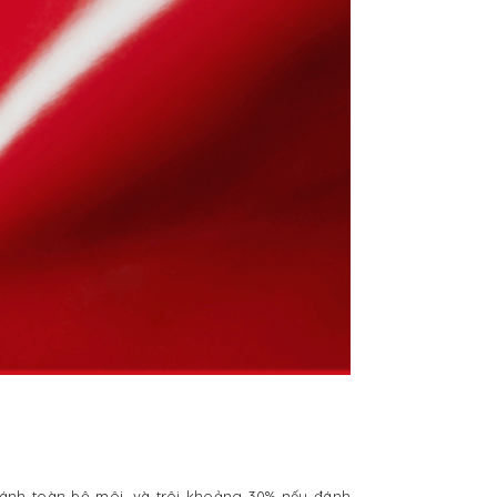
 đánh toàn bộ môi, và trôi khoảng 30% nếu đánh