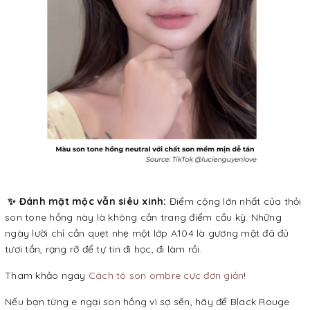
✨ Đánh mặt mộc vẫn siêu xinh:
Điểm cộng lớn nhất của thỏi
son tone hồng này là không cần trang điểm cầu kỳ. Những
ngày lười chỉ cần quẹt nhẹ một lớp A104 là gương mặt đã đủ
tươi tắn, rạng rỡ để tự tin đi học, đi làm rồi.
Tham khảo ngay
Cách tô son ombre cực đơn giản
!
Nếu bạn từng e ngại son hồng vì sợ sến, hãy để Black Rouge