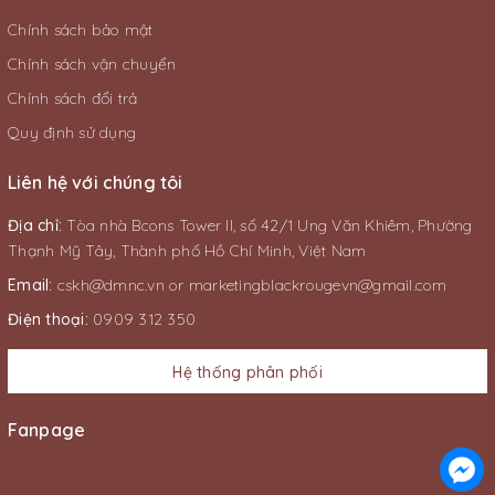
Chính sách bảo mật
Chính sách vận chuyển
Chính sách đổi trả
Quy định sử dụng
Liên hệ với chúng tôi
Địa chỉ:
Tòa nhà Bcons Tower II, số 42/1 Ung Văn Khiêm, Phường
Thạnh Mỹ Tây, Thành phố Hồ Chí Minh, Việt Nam
Email:
cskh@dmnc.vn
or
marketingblackrougevn@gmail.com
Điện thoại:
0909 312 350
Hệ thống phân phối
Fanpage