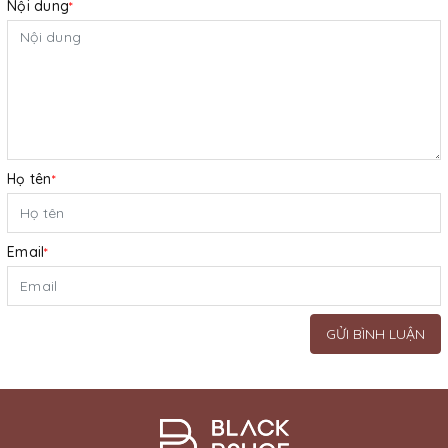
Nội dung
*
Họ tên
*
Email
*
GỬI BÌNH LUẬN