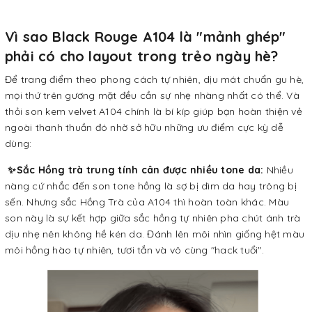
Vì sao Black Rouge A104 là "mảnh ghép"
phải có cho layout trong trẻo ngày hè?
Để trang điểm theo phong cách tự nhiên, dịu mát chuẩn gu hè,
mọi thứ trên gương mặt đều cần sự nhẹ nhàng nhất có thể. Và
thỏi son kem velvet A104 chính là bí kíp giúp bạn hoàn thiện vẻ
ngoài thanh thuần đó nhờ sở hữu những ưu điểm cực kỳ dễ
dùng:
✨Sắc Hồng trà trung tính cân được nhiều tone da:
Nhiều
nàng cứ nhắc đến son tone hồng là sợ bị dìm da hay trông bị
sến. Nhưng sắc Hồng Trà của A104 thì hoàn toàn khác. Màu
son này là sự kết hợp giữa sắc hồng tự nhiên pha chút ánh trà
dịu nhẹ nên không hề kén da. Đánh lên môi nhìn giống hệt màu
môi hồng hào tự nhiên, tươi tắn và vô cùng "hack tuổi".