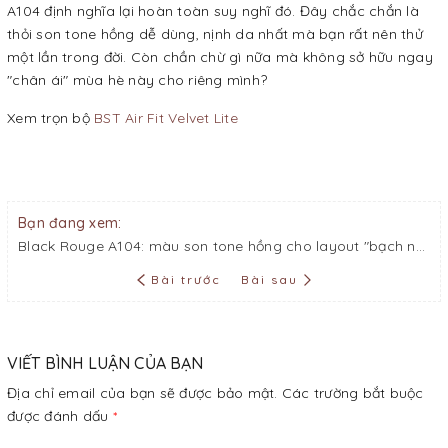
A104 định nghĩa lại hoàn toàn suy nghĩ đó. Đây chắc chắn là
thỏi son tone hồng dễ dùng, nịnh da nhất mà bạn rất nên thử
một lần trong đời. Còn chần chừ gì nữa mà không sở hữu ngay
"chân ái" mùa hè này cho riêng mình?
Xem trọn bộ
BST Air Fit Velvet Lite
Bạn đang xem:
Black Rouge A104: màu son tone hồng cho layout "bạch nguyệt quang" trong veo, nhẹ nhàng
Bài trước
Bài sau
VIẾT BÌNH LUẬN CỦA BẠN
Địa chỉ email của bạn sẽ được bảo mật. Các trường bắt buộc
được đánh dấu
*