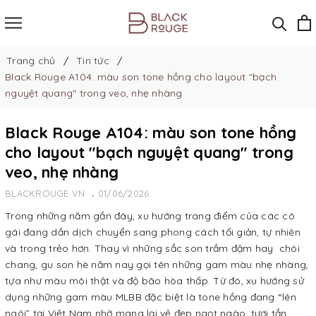
Trang chủ
Tin tức
Black Rouge A104: màu son tone hồng cho layout "bạch
nguyệt quang" trong veo, nhẹ nhàng
Black Rouge A104: màu son tone hồng
cho layout "bạch nguyệt quang" trong
veo, nhẹ nhàng
BLACKROUGE VN
01/06/2026
Trong những năm gần đây, xu hướng trang điểm của các cô
gái đang dần dịch chuyển sang phong cách tối giản, tự nhiên
và trong trẻo hơn. Thay vì những sắc son trầm đậm hay chói
chang, gu son hè năm nay gọi tên những gam màu nhẹ nhàng,
tựa như màu môi thật và độ bão hòa thấp. Từ đó, xu hướng sử
dụng những gam màu MLBB đặc biệt là tone hồng đang “lên
ngôi” tại Việt Nam nhờ mang lại vẻ đẹp ngọt ngào, tươi tắn