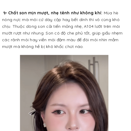
✨ Chất son mịn mượt, nhẹ tênh như không khí:
Mùa hè
nóng nực mà môi cứ dày cộp hay bết dính thì vô cùng khó
chịu. Thuộc dòng son cải tiến mỏng nhẹ, A104 lướt trên môi
mướt rượt như nhung. Son có độ che phủ tốt, giúp giấu nhẹm
các rãnh môi hay viền môi đậm màu để đôi môi nhìn mầm
mượt mà không hề bị khô khốc chút nào.