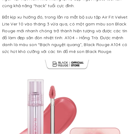
cùng khả năng “hack” tuổi cực đỉnh.
Bắt kịp xu hướng đó, trong lần ra mắt bộ sưu tập Air Fit Velvet
Lite Ver 10 vào tháng 3 vừa qua, có một gam màu son Black
Rouge mới nhanh chóng trở thành hiện tượng và được các tín
đồ làm đẹp săn đón nhiệt tình: A104 – Hồng Trà. Được mệnh
danh là màu son “Bạch nguyệt quang”, Black Rouge A104 có
sức hút khó cưỡng với các tín đồ mê son Black Rouge.